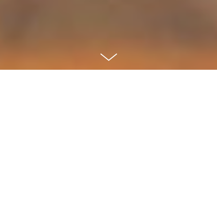
Tallercito presenta / Tallercito spielt:
El farolero
Der Revoluzzer
Sketch satírico de Erich Mühsam, para tres actores y
música
Satirischer Sketch von Erich Mühsam für drei
Schauspieler und Musik